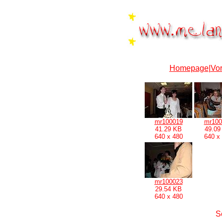
Homepage
|
Vor
mr100019
mr100
41.29 KB
49.09
640 x 480
640 x
mr100023
29.54 KB
640 x 480
S